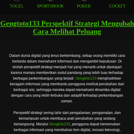
TOGEL
SPORTSBOOK
POKER
COCKFT
Gengtoto133 Perspektif Strategi Mengubah
Cara Melihat Peluang
Dalam dunia digital yang terus berkembang, setiap orang memiliki cara
berbeda dalam memahami informasi dan mengambil keputusan. Di
sinilah perspektif strategi menjadi hal yang menarik untuk dipelajari
karena mampu memberikan sudut pandang yang lebih luas terhadap
berbagai perkembangan yang terjadi.
Gengtoto133
menghadirkan
beragam informasi yang membantu pengguna melihat perubahan dari
berbagai sisi, sehingga mereka dapat memahami dinamika digital
dengan cara yang lebih terbuka dan adaptif terhadap perkembangan
zaman.
Perspektif strategi sering lahir dari pengalaman, pengamatan, dan
kemampuan untuk membaca arah perubahan yang sedang
berlangsung. Melalui
Gengtoto133
, pengguna dapat menemukan
berbagai informasi yang membahas tren digital, inovasi teknologi,