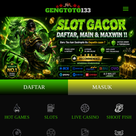
DAFTAR
MASUK
HOT GAMES
SLOTS
LIVE CASINO
SHOOT FISH