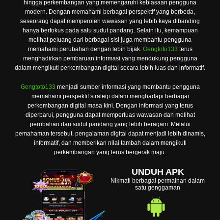
hingga perkembangan yang memengaruhi kebiasaan pengguna
modern. Dengan memahami berbagai perspektif yang berbeda,
seseorang dapat memperoleh wawasan yang lebih kaya dibanding
hanya berfokus pada satu sudut pandang. Selain itu, kemampuan
melihat peluang dari berbagai sisi juga membantu pengguna
memahami perubahan dengan lebih bijak.
Gengtoto133
terus
menghadirkan pembaruan informasi yang mendukung pengguna
dalam mengikuti perkembangan digital secara lebih luas dan informatif.
Gengtoto133
menjadi sumber informasi yang membantu pengguna
memahami perspektif strategi dalam menghadapi berbagai
perkembangan digital masa kini. Dengan informasi yang terus
diperbarui, pengguna dapat memperluas wawasan dan melihat
perubahan dari sudut pandang yang lebih beragam. Melalui
pemahaman tersebut, pengalaman digital dapat menjadi lebih dinamis,
informatif, dan memberikan nilai tambah dalam mengikuti
perkembangan yang terus bergerak maju.
UNDUH APK
Nikmati berbagai permainan dalam
satu genggaman